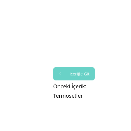
İçeriğe Git
Önceki İçerik:
Termosetler
Follow Yapraksan!