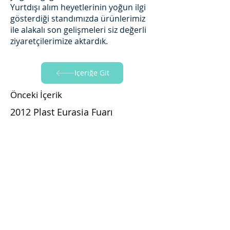
Yurtdışı alım heyetlerinin yoğun ilgi
gösterdiği standımızda ürünlerimiz
ile alakalı son gelişmeleri siz değerli
ziyaretçilerimize aktardık.
İçeriğe Git
Önceki İçerik
2012 Plast Eurasia Fuarı
İçeriğe Git
Sonraki İçerik
2014 Plast Eurasia Fuarı
Follow Yapraksan!