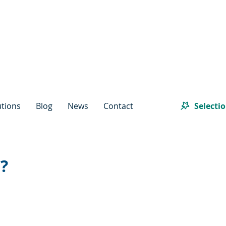
Selecti
utions
Blog
News
Contact
?