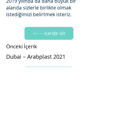
2019 yılında da daha büyük bir
alanda sizlerle birlikte olmak
istediğimizi belirtmek isteriz.
İçeriğe Git
Önceki İçerik
Dubai – Arabplast 2021
İçeriğe Git
Sonraki İçerik
2017 Arabplast Fuarı
Yapraksan'ı Takip Edin!