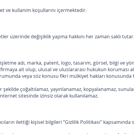
ret ve kullanım koşullarını içermektedir.
tler üzerinde değişiklik yapma hakkını her zaman saklı tutar
işletme adı, marka, patent, logo, tasarım, görsel, bilgi ve yönt
i firmaya ait olup, ulusal ve uluslararası hukukun koruması al
durumunda veya söz konusu fikri mülkiyet hakları konusunda h
içbir şekilde çoğaltılamaz, yayınlanamaz, kopyalanamaz, sunul
internet sitesinde izinsiz olarak kullanılamaz.
ların ilettiği kişisel bilgileri ‘‘Gizlilik Politikası’’ kapsamında 