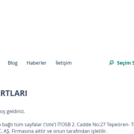
Seçim S
Blog
Haberler
İletişim
ARTLARI
ş geldiniz.
 bağlı tüm sayfalar (‘site’) İTOSB 2. Cadde No:27 Tepeören- T
Ş. Firmasına aittir ve onun tarafından işletilir.