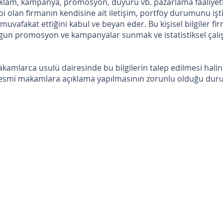
 reklam, kampanya, promosyon, duyuru vb. pazarlama faaliyetl
hibi olan firmanın kendisine ait iletişim, portföy durumunu iş
 muvafakat ettiğini kabul ve beyan eder. Bu kişisel bilgiler f
uygun promosyon ve kampanyalar sunmak ve istatistiksel ça
 makamlarca usulü dairesinde bu bilgilerin talep edilmesi hali
esmi makamlara açıklama yapılmasının zorunlu olduğu du