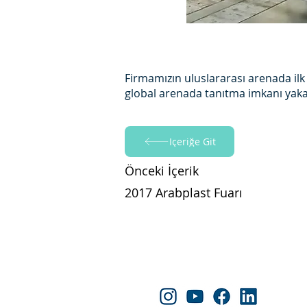
Firmamızın uluslararası arenada ilk
global arenada tanıtma imkanı yakal
İçeriğe Git
Önceki İçerik
2017 Arabplast Fuarı
Yapraksan'ı Takip Edin!