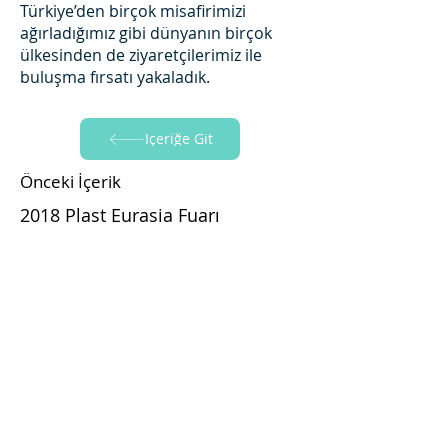
Türkiye’den birçok misafirimizi
ağırladığımız gibi dünyanın birçok
ülkesinden de ziyaretçilerimiz ile
buluşma fırsatı yakaladık.
İçeriğe Git
Önceki İçerik
2018 Plast Eurasia Fuarı
İçeriğe Git
Sonraki İçerik
2021 Plast Eurasia Fuarı
Yapraksan'ı Takip Edin!