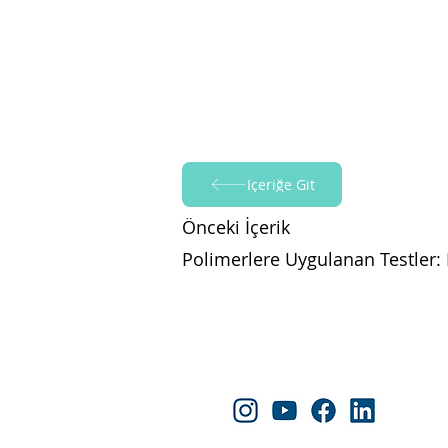
İçeriğe Git
Önceki İçerik
Polimerlere Uygulanan Testler: 
Yapraksan'ı Takip Edin!