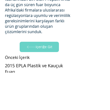
da üç gün süren fuar boyunca
Afrika'daki firmalara uluslararası
regülasyonlara uyumlu ve verimlilik
gereksinimlerini karşılayan farklı
ürün gruplarından oluşan
çözümlerini sunduk.
İçeriğe Git
Önceki İçerik
2015 EPLA Plastik ve Kauçuk
Fuarı
İçeriğe Git
Sonraki İçerik
2017 Plastpol Fuarı